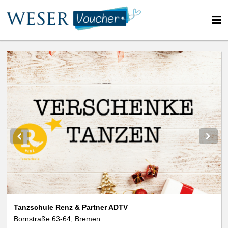
We use cookies
We use cookies and other technologies on our website. Some of these are
essential, while others help us to improve this website and your
experience. Personal data can be processed (e.g. IP addresses), e.g. B. for
personalized ads and content or ad and content measurement. You can
find more information about the use of your data in our
data protection
declaration. You can revoke or adjust your selection at any time under
Settings.
Tanzschule Renz & Partner ADTV
Bornstraße 63-64, Bremen