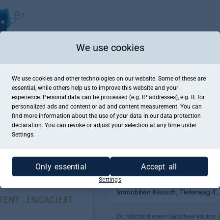
We use cookies
We use cookies and other technologies on our website. Some of these are
essential, while others help us to improve this website and your
experience. Personal data can be processed (e.g. IP addresses), e.g. B. for
personalized ads and content or ad and content measurement. You can
find more information about the use of your data in our
data protection
declaration. You can revoke or adjust your selection at any time under
Settings.
Only essential
Accept all
Settings
Immobilien Keusch, Tieferweg 4,
Du möchtest einen Gutschein kaufen, de