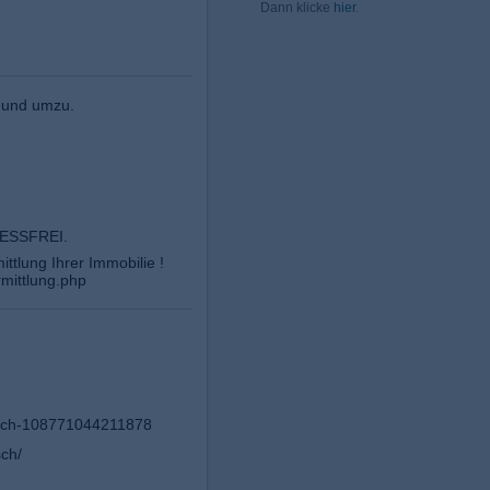
Dann klicke
hier
.
n und umzu.
ESSFREI.
ittlung Ihrer Immobilie !
mittlung.php
sch-108771044211878
ch/