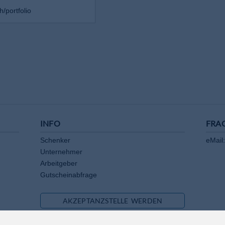
/portfolio
INFO
FRA
Schenker
eMail:
Unternehmer
Arbeitgeber
Gutscheinabfrage
AKZEPTANZSTELLE WERDEN