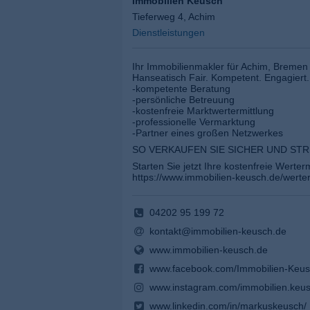
Immobilien Keusch
Tieferweg 4, Achim
Dienstleistungen
Ihr Immobilienmakler für Achim, Breme
Hanseatisch Fair. Kompetent. Engagiert.
-kompetente Beratung
-persönliche Betreuung
-kostenfreie Marktwertermittlung
-professionelle Vermarktung
-Partner eines großen Netzwerkes
SO VERKAUFEN SIE SICHER UND STR
Starten Sie jetzt Ihre kostenfreie Werterm
https://www.immobilien-keusch.de/werter
04202 95 199 72
kontakt@immobilien-keusch.de
www.immobilien-keusch.de
www.facebook.com/Immobilien-Keu
www.instagram.com/immobilien.keus
www.linkedin.com/in/markuskeusch/