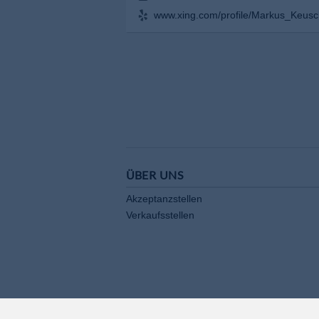
www.xing.com/profile/Markus_Keusch
ÜBER UNS
Akzeptanzstellen
Verkaufsstellen