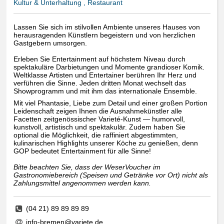
Kultur & Unterhaltung , Restaurant
Lassen Sie sich im stilvollen Ambiente unseres Hauses von
herausragenden Künstlern begeistern und von herzlichen
Gastgebern umsorgen.
Erleben Sie Entertainment auf höchstem Niveau durch
spektakuläre Darbietungen und Momente grandioser Komik.
Weltklasse Artisten und Entertainer berühren Ihr Herz und
verführen die Sinne. Jeden dritten Monat wechselt das
Showprogramm und mit ihm das internationale Ensemble.
Mit viel Phantasie, Liebe zum Detail und einer großen Portion
Leidenschaft zeigen Ihnen die Ausnahmekünstler alle
Facetten zeitgenössischer Varieté-Kunst — humorvoll,
kunstvoll, artistisch und spektakulär. Zudem haben Sie
optional die Möglichkeit, die raffiniert abgestimmten,
kulinarischen Highlights unserer Köche zu genießen, denn
GOP bedeutet Entertainment für alle Sinne!
Bitte beachten Sie, dass der WeserVoucher im
Gastronomiebereich (Speisen und Getränke vor Ort) nicht als
Zahlungsmittel angenommen werden kann.
(04 21) 89 89 89 89
info-bremen@variete.de