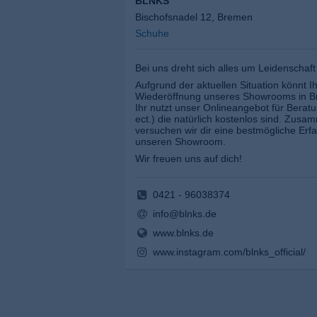
BLNKS
Bischofsnadel 12, Bremen
Schuhe
Bei uns dreht sich alles um Leidenschaft
Aufgrund der aktuellen Situation könnt I
Wiederöffnung unseres Showrooms in Br
Ihr nutzt unser Onlineangebot für Bera
ect.) die natürlich kostenlos sind. Zus
versuchen wir dir eine bestmögliche Erf
unseren Showroom.
Wir freuen uns auf dich!
0421 - 96038374
info@blnks.de
www.blnks.de
www.instagram.com/blnks_official/